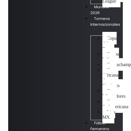
League
Mundial
2026
Torneos
Internacionales
Copa
del
Rey
Coppa
Italia
Concachamp
Copa
Africana
de
Naciones
Copa
Libertadores
Copa
Sudamericana
Liga
MX
Fútbol
Femenino