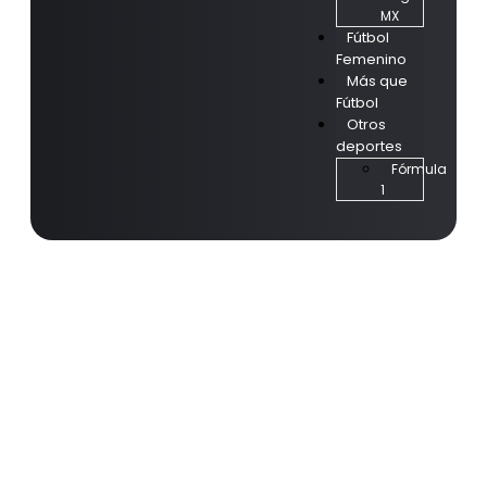
MX
Fútbol
Femenino
Más que
Fútbol
Otros
deportes
Fórmula
1