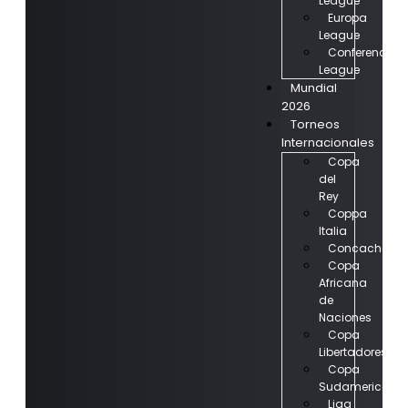
League
Europa
League
Conference
League
Mundial
2026
Torneos
Internacionales
Copa
del
Rey
Coppa
Italia
Concachamp
Copa
Africana
de
Naciones
Copa
Libertadores
Copa
Sudamericana
Liga