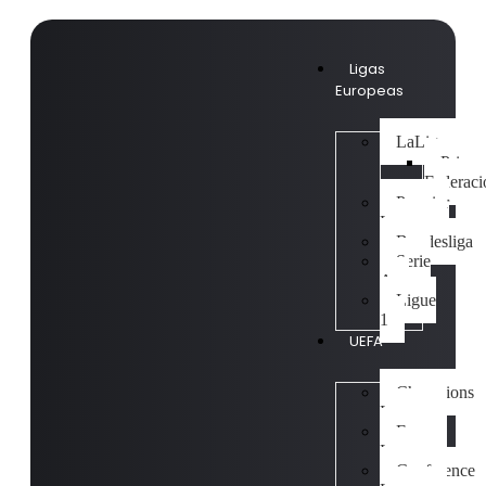
Ligas
Europeas
LaLiga
Prime
Federaci
Premier
League
Bundesliga
Serie
A
Ligue
1
UEFA
Champions
League
Europa
League
Conference