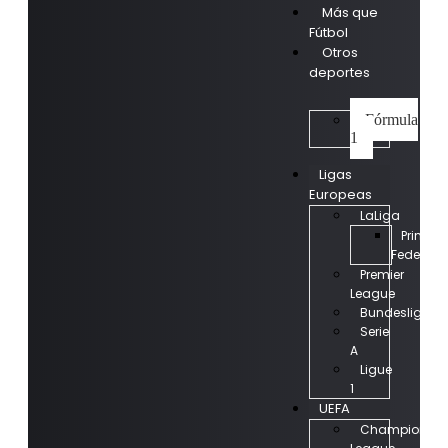
Más que
Fútbol
Otros
deportes
Fórmula
1
Ligas
Europeas
LaLiga
Primera
Federaci
Premier
League
Bundesliga
Serie
A
Ligue
1
UEFA
Champions