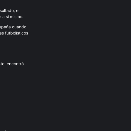
sultado, el
 a sí mismo.
 España cuando
s futbolísticos
nte, encontró