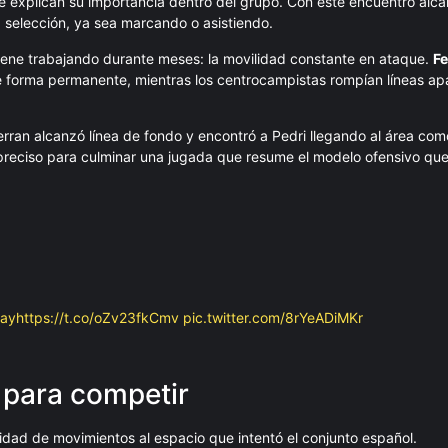
 explican su importancia dentro del grupo. Con este encuentro alc
 selección, ya sea marcando o asistiendo.
 viene trabajando durante meses: la movilidad constante en ataque.
Fe
e forma permanente, mientras los centrocampistas rompían líneas a
rran alcanzó línea de fondo y encontró a Pedri llegando al área com
o preciso para culminar una jugada que resume el modelo ofensivo qu
lay
https://t.co/oZv23fkCmv
pic.twitter.com/8rYeADiMKr
a para competir
idad de movimientos al espacio que intentó el conjunto español.