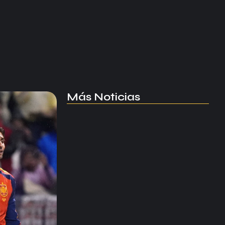
Más Noticias
Manchester United apuesta por
Eva…
agosto 5, 2026
Kerolin rompe récords con el…
agosto 5, 2026