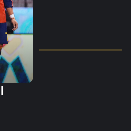
Messi dona para Madrid tras…
agosto 4, 2026
Milán despide a su eterno…
agosto 4, 2026
l