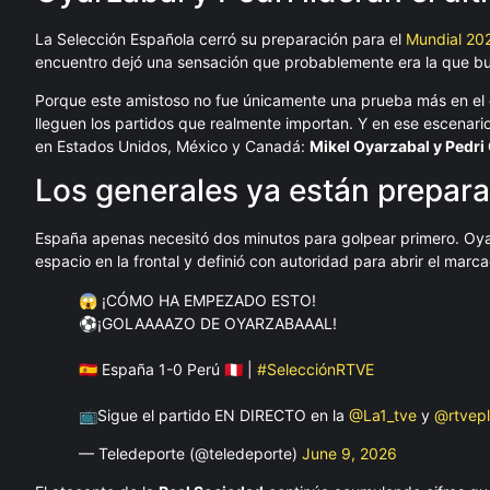
La Selección Española cerró su preparación para el
Mundial 20
encuentro dejó una sensación que probablemente era la que bu
Porque este amistoso no fue únicamente una prueba más en el 
lleguen los partidos que realmente importan. Y en ese escenari
en Estados Unidos, México y Canadá:
Mikel Oyarzabal y Pedri
Los generales ya están prepar
España apenas necesitó dos minutos para golpear primero. Oyarz
espacio en la frontal y definió con autoridad para abrir el marca
😱 ¡CÓMO HA EMPEZADO ESTO!
⚽️¡GOLAAAAZO DE OYARZABAAAL!
🇪🇸 España 1-0 Perú 🇵🇪 |
#SelecciónRTVE
📺Sigue el partido EN DIRECTO en la
@La1_tve
y
@rtvep
— Teledeporte (@teledeporte)
June 9, 2026