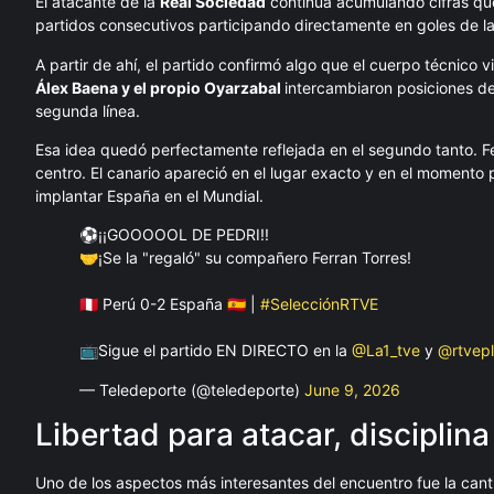
El atacante de la
Real Sociedad
continúa acumulando cifras que
partidos consecutivos participando directamente en goles de la
A partir de ahí, el partido confirmó algo que el cuerpo técnico
Álex Baena y el propio Oyarzabal
intercambiaron posiciones d
segunda línea.
Esa idea quedó perfectamente reflejada en el segundo tanto. Fe
centro. El canario apareció en el lugar exacto y en el moment
implantar España en el Mundial.
⚽️¡¡GOOOOOL DE PEDRI!!
🤝¡Se la "regaló" su compañero Ferran Torres!
🇵🇪 Perú 0-2 España 🇪🇸 |
#SelecciónRTVE
📺Sigue el partido EN DIRECTO en la
@La1_tve
y
@rtvep
— Teledeporte (@teledeporte)
June 9, 2026
Libertad para atacar, disciplin
Uno de los aspectos más interesantes del encuentro fue la cant