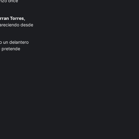
anzó once
rran Torres,
pareciendo desde
o un delantero
e pretende