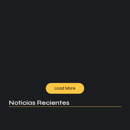
Champions League
Atlético sobrevive y elimina al
Barça...
Atlético de Madrid elimina al Barcelona y regresa a
semifinales de Champions tras nueve años en un
duelo lleno de emoción, polémica y resistencia.
Read More
Load More
Noticias Recientes
Manchester United apuesta por Eva…
agosto 5, 2026