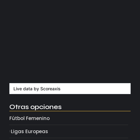
Kerolin rompe récords con el…
agosto 5, 2026
Messi dona para Madrid tras…
agosto 4, 2026
Milán despide a su eterno…
agosto 4, 2026
Live data by
Scoreaxis
Otras opciones
Fútbol Femenino
Ligas Europeas