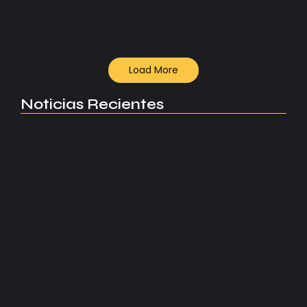
Read More
Load More
Noticias Recientes
Manchester United apuesta por Eva…
agosto 5, 2026
Kerolin rompe récords con el…
agosto 5, 2026
Messi dona para Madrid tras…
agosto 4, 2026