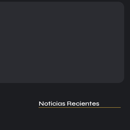
Noticias Recientes
Manchester United apuesta por
Eva…