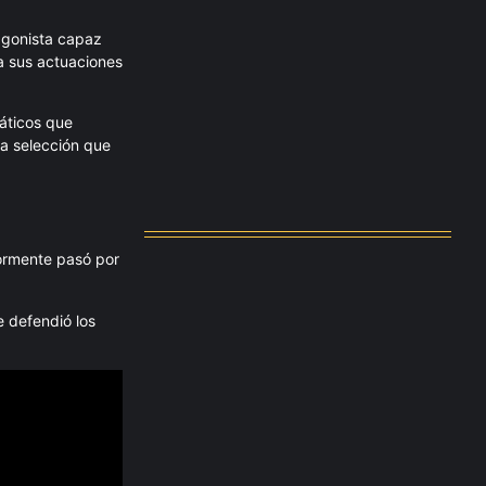
agonista capaz
a sus actuaciones
Messi dona para Madrid tras…
agosto 4, 2026
iáticos que
na selección que
Milán despide a su eterno…
agosto 4, 2026
iormente pasó por
e defendió los