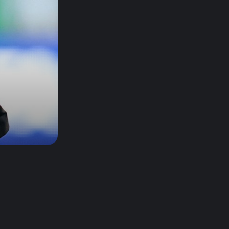
Manchester United apuesta por
Eva…
agosto 5, 2026
Kerolin rompe récords con el…
agosto 5, 2026