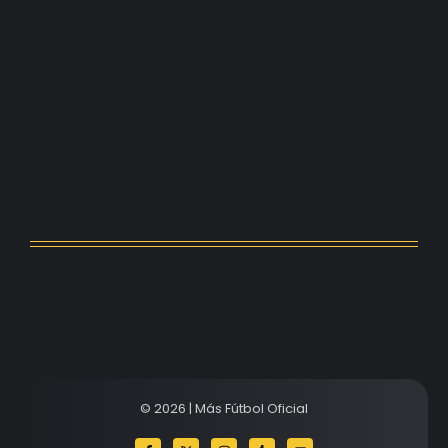
Kerolin rompe récords con el…
agosto 5, 2026
Messi dona para Madrid tras…
agosto 4, 2026
Milán despide a su eterno…
agosto 4, 2026
© 2026 | Más Fútbol Oficial