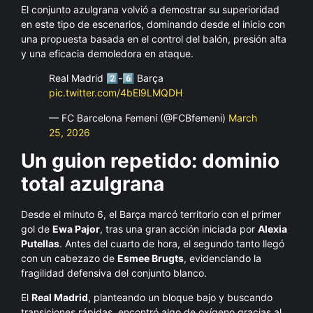
El conjunto azulgrana volvió a demostrar su superioridad
en este tipo de escenarios, dominando desde el inicio con
una propuesta basada en el control del balón, presión alta
y una eficacia demoledora en ataque.
Real Madrid 2️⃣-6️⃣ Barça
pic.twitter.com/4bEl9LMQDH
— FC Barcelona Femení (@FCBfemeni)
March
25, 2026
Un guion repetido: dominio
total azulgrana
Desde el minuto 6, el Barça marcó territorio con el primer
gol de
Ewa Pajor
, tras una gran acción iniciada por
Alexia
Putellas
. Antes del cuarto de hora, el segundo tanto llegó
con un cabezazo de
Esmee Brugts
, evidenciando la
fragilidad defensiva del conjunto blanco.
El
Real Madrid
, planteando un bloque bajo y buscando
transiciones rápidas, encontró algo de oxígeno gracias al