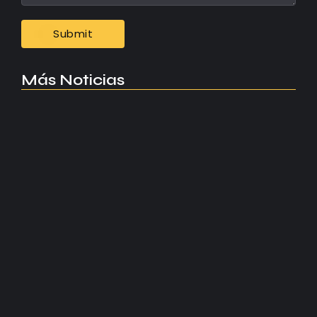
Más Noticias
Manchester United apuesta por Eva…
agosto 5, 2026
Kerolin rompe récords con el…
agosto 5, 2026
Messi dona para Madrid tras…
agosto 4, 2026
Milán despide a su eterno…