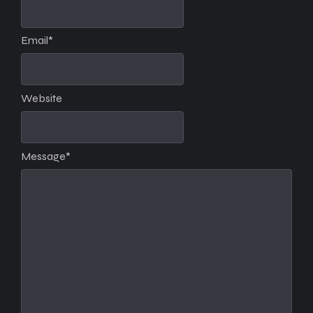
Email
*
Website
Message
*