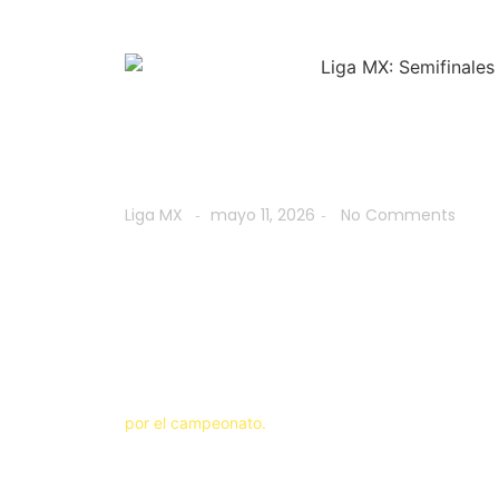
Liga MX: Semi
cruces
Liga MX
mayo 11, 2026
No Comments
-
-
Pumas, Chivas, Cruz Azul
gran Final del Clausura 
los mejores equipos del t
La Liga MX ya conoce a sus cuatro sobrevivientes.
sorpresas, quedaron definidos los cruces de Semi
por el campeonato.
Liga MX tendrá unas semifinales de alto voltaje con
Guadalajara, Cruz Azul y Pachuca
, quienes manti