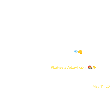
Semifinales confirma
Los cruces ya están definidos y prometen emociones
Pumas UNAM vs Pachuca
Club Deportivo Guadalajara vs Cruz Azul
Los partidos de Ida se disputarán entre el 13 y 14
Se espera que este lunes la Liga MX confirme ofici
¡Tenemos Semifinales! 💎👊
La batalla por la gloria entra en su fase dec
Final de
#LaFiestaDeLaAfición
. 🏟️✨
¡Preparen todo, que el espectáculo no se det
— Liga BBVA MX (@LigaBBVAMX)
May 11, 2
Los cuatro mejores si
El detalle que hace todavía más atractivas estas se