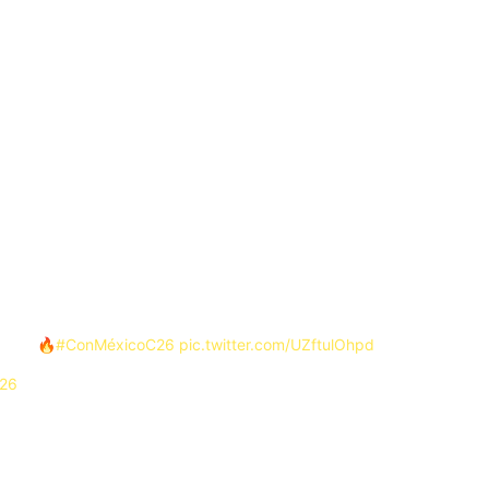
das del Clausura 2026
 de principio a fin:
 de mayo, mientras que las Vueltas están programadas para el 16 y 1
almente los horarios de cada encuentro.
isiva. Se vienen noches de intensidad pura en busca de los boletos pa
iene! 🔥
#ConMéxicoC26
pic.twitter.com/UZftulOhpd
026
guen con vida
mifinales es que los cuatro clasificados fueron los equipos más sólid