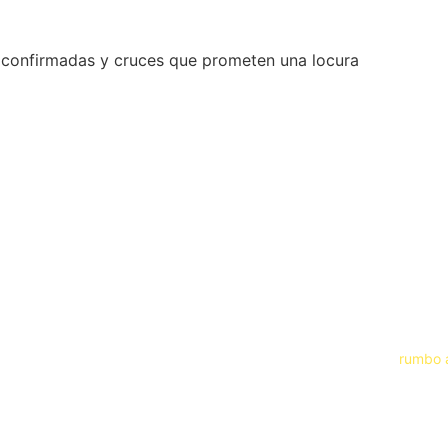
finales confirmadas
 y Pachuca buscarán el boleto a l
2026 en unas semifinales que reún
orneo.
 Después de unos Cuartos de Final repletos de goles, remontadas, te
finales del Clausura 2026, dejando un panorama espectacular
rumbo a
 cuatro históricos del futbol mexicano:
Pumas UNAM, Club Deporti
enen vivo el sueño de levantar el trofeo el próximo 24 de mayo.