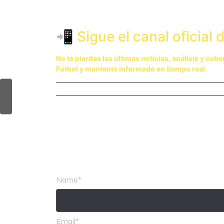
La carrera por el título ya entró en su recta final.
📲 Sigue el canal oficia
No te pierdas las últimas noticias, análisis y cobe
Fútbol y mantente informado en tiempo real.
Nayib MF
Leave a Reply
Name
*
Email
*