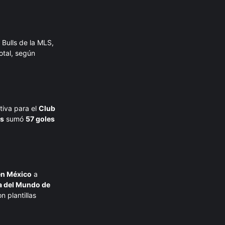
Bulls de la MLS,
otal, según
ctiva para el
Club
is
sumó
57 goles
en México
a
 del Mundo de
n plantillas