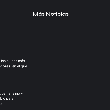
Más Noticias
Manchester United apuesta por
Eva…
agosto 5, 2026
Kerolin rompe récords con el…
e los clubes más
agosto 5, 2026
adores
, en el que
Messi dona para Madrid tras…
agosto 4, 2026
quema felino y
mbio para
o.
Milán despide a su eterno…