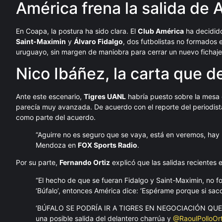
América frena la salida de 
En Coapa, la postura ha sido clara. El
Club América
ha decidi
Saint-Maximin
y
Álvaro Fidalgo
, dos futbolistas no formados 
uruguayo, sin margen de maniobra para cerrar un nuevo fichaje of
Nico Ibáñez, la carta que d
Ante este escenario,
Tigres UANL
habría puesto sobre la mesa
parecía muy avanzada. De acuerdo con el reporte del periodis
como parte del acuerdo.
“Aguirre no es seguro que se vaya, está en veremos, hay 
Mendoza en
FOX Sports Radio
.
Por su parte,
Fernando Ortiz
explicó que las salidas recientes 
“El hecho de que se fueran Fidalgo y Saint-Maximin, no for
‘Búfalo’, entonces América dice: ‘Espérame porque si saco a
‘BÚFALO SE PODRÍA IR A TIGRES EN NEGOCIACIÓN QUE
una posible salida del delantero charrúa y
@RaoulPolloOrt