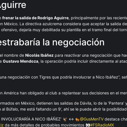
Aguirre
do
frenar la salida de Rodrigo Aguirre
, principalmente por las recien
en México. La directiva azulcrema considera que aceptar la salida de
ensivo, dejaría muy debilitada su plantilla en el tramo final del torn
estrabaría la negociación
 el nombre de
Nicolás Ibáñez
para reactivar una negociación que h
ta
Gustavo Mendoza
, la operación podría incluir directamente al at
una negociación con Tigres que podría involucrar a Nico Ibáñez”, se
en América han obligado al club a replantear sus decisiones en el me
mados en México, detienen las salidas de Dávila, lo de la ‘Pantera’ y
l Búfalo, me está faltando un 9’, ahí se le puede abrir la posibilidad
 INVOLUCRARÍA A NICO IBÁÑEZ’ 🦅 ↔️ 🐅
@GusMenTV
destaca cha
iz
da más detalles de probables movimientos 👀
#FSRadioMX