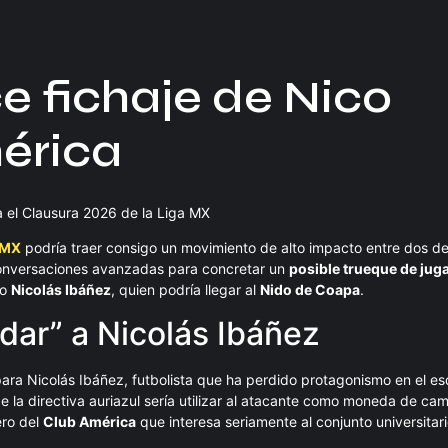
e fichaje de Nico
érica
 el Clausura 2026 de la Liga MX
 MX
podría traer consigo un movimiento de alto impacto entre dos d
nversaciones avanzadas para concretar un
posible trueque de jug
no
Nicolás Ibáñez
, quien podría llegar al
Nido de Coapa
.
ar” a Nicolás Ibáñez
ara Nicolás Ibáñez, futbolista que ha perdido protagonismo en el es
 de la directiva auriazul sería utilizar al atacante como moneda de ca
ero del
Club América
que interesa seriamente al conjunto universitari