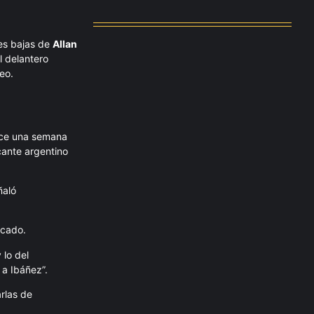
agosto 4, 2026
tes bajas de
Allan
l delantero
eo.
ace una semana
acante argentino
ñaló
rcado.
 lo del
 a Ibáñez”.
rlas de