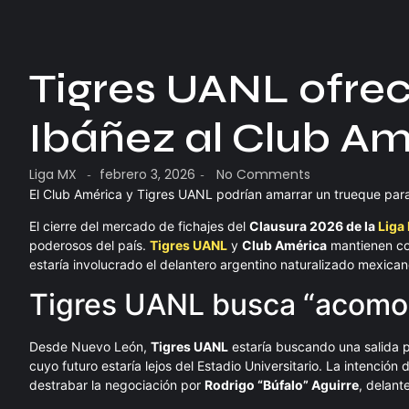
Tigres UANL ofrec
Ibáñez al Club Am
Liga MX
febrero 3, 2026
No Comments
-
-
El Club América y Tigres UANL podrían amarrar un trueque para
El cierre del mercado de fichajes del
Clausura 2026 de la
Liga
poderosos del país.
Tigres UANL
y
Club América
mantienen co
estaría involucrado el delantero argentino naturalizado mexica
Tigres UANL busca “acomod
Desde Nuevo León,
Tigres UANL
estaría buscando una salida p
cuyo futuro estaría lejos del Estadio Universitario. La intención
destrabar la negociación por
Rodrigo “Búfalo” Aguirre
, delant