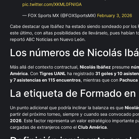
pic.twitter.com/XKML0FNIGA
— FOX Sports MX (@FOXSportsMX)
February 3, 2026
Cabe destacar que Ibáñez ha estado siendo sondeado por los Ro
este último, con altas posibilidades de llevárselo, pues habían t
reportó ABC Noticias en Nuevo León.
Los números de Nicolás Ibá
Más allá del contexto contractual,
Nicolás Ibáñez
presume
núm
América
. Con
Tigres UANL
ha registrado
31 goles y 10 asisten
y 7 asistencias en 115 encuentros
, mientras que con
Pachuca
La etiqueta de Formado en 
Un punto adicional que podría inclinar la balanza es que
Nicolá
partir del próximo torneo, siempre y cuando sea convocado por
2026
. Este factor representa un valor estratégico importante p
cargadas de extranjeros como el
Club América
.