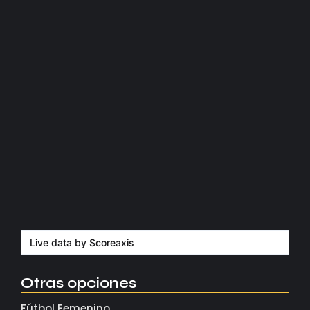
Manchester United apuesta por Eva…
agosto 5, 2026
Kerolin rompe récords con el…
agosto 5, 2026
Messi dona para Madrid tras…
agosto 4, 2026
Milán despide a su eterno…
agosto 4, 2026
Live data by
Scoreaxis
Otras opciones
Fútbol Femenino