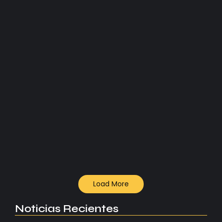
fuerte, el Tottenham entra en descenso y los Wolves
rozan el abismo. Lo que hay detrás del colapso de...
Read More
Premier League
VIDEO: Robertson se despide
del Liverpool...
Andrew Robertson confirma su salida del Liverpool
tras nueve años históricos. El fin de una generación
legendaria en Anfield.
Read More
Load More
Noticias Recientes