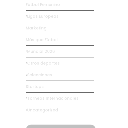
Fútbol Femenino
Ligas Europeas
Marketing
Más que Fútbol
Mundial 2026
Otros deportes
Selecciones
Startups
Torneos Internacionales
Uncategorized