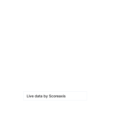
por Eva…
. Un
agosto 5, 2026
Kerolin rompe récords con el…
agosto 5, 2026
Messi dona para Madrid tras…
agosto 4, 2026
Milán despide a su eterno…
agosto 4, 2026
Live data by
Scoreaxis
Otras opciones