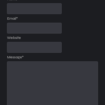
Email
*
Website
Message
*