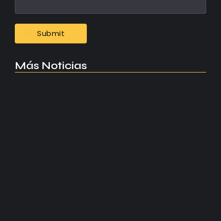
Más Noticias
Manchester United apuesta por Eva…
agosto 5, 2026
Kerolin rompe récords con el…
agosto 5, 2026
Messi dona para Madrid tras…
agosto 4, 2026