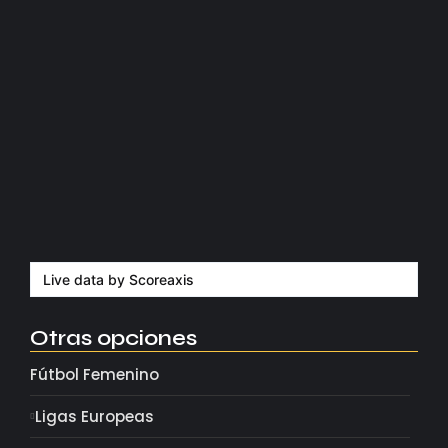
Kerolin rompe récords con el…
agosto 5, 2026
Messi dona para Madrid tras…
agosto 4, 2026
Milán despide a su eterno…
agosto 4, 2026
Live data by
Scoreaxis
Otras opciones
Fútbol Femenino
Ligas Europeas