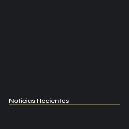
Read More
Fútbol Femenino
Italia revive en la Euro gracias
al doblete de Girelli...
Cristiana Girelli marcó un doblete y clasificó a Italia a
semifinales de la Euro 2025. La última vez fue en 1997.
Historia pura.
Read More
Noticias Recientes
Manchester United apuesta por Eva…
agosto 5, 2026