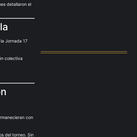
es detallaron el
Messi dona para Madrid tras…
agosto 4, 2026
la
Milán despide a su eterno…
 la Jornada 17
agosto 4, 2026
ón colectiva
ón
permanecieran con
s del torneo. Sin