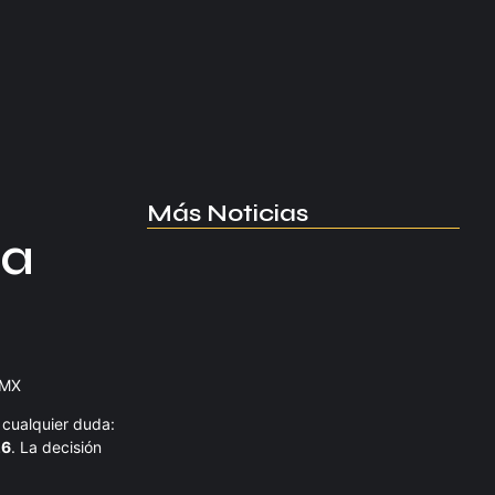
Más Noticias
 a
Manchester United apuesta por
Eva…
agosto 5, 2026
 MX
Kerolin rompe récords con el…
ó cualquier duda:
agosto 5, 2026
26
. La decisión