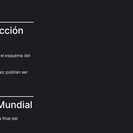
ección
 el esquema del
ez podrían ser
Mundial
final del