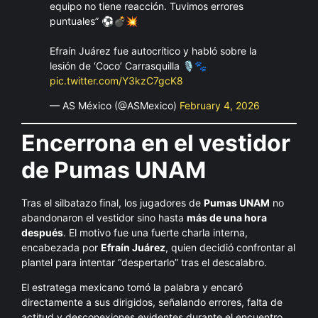
equipo no tiene reacción. Tuvimos errores
puntuales” ⚽️💣💥
Efraín Juárez fue autocrítico y habló sobre la
lesión de ‘Coco’ Carrasquilla 🎙️🐾
pic.twitter.com/Y3kzC7gcK8
— AS México (@ASMexico)
February 4, 2026
Encerrona en el vestidor
de Pumas UNAM
Tras el silbatazo final, los jugadores de
Pumas UNAM
no
abandonaron el vestidor sino hasta
más de una hora
después
. El motivo fue una fuerte charla interna,
encabezada por
Efraín Juárez
, quien decidió confrontar al
plantel para intentar “despertarlo” tras el descalabro.
El estratega mexicano tomó la palabra y encaró
directamente a sus dirigidos, señalando errores, falta de
actitud y desconexiones evidentes durante el encuentro,