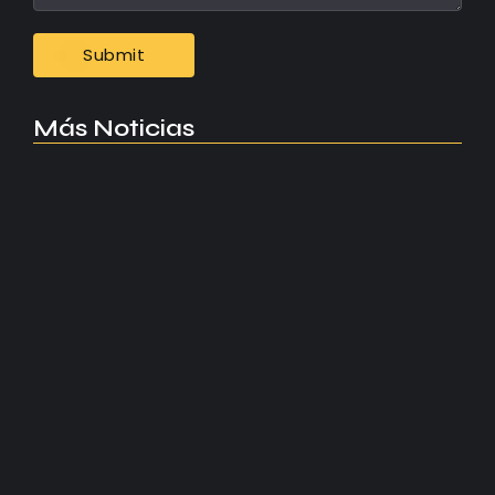
Más Noticias
Manchester United apuesta por Eva…
agosto 5, 2026
Kerolin rompe récords con el…
agosto 5, 2026
Messi dona para Madrid tras…
agosto 4, 2026
Milán despide a su eterno…