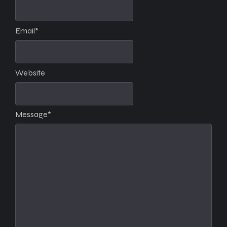
Email
*
Website
Message
*