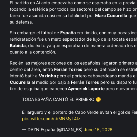
El partido en Atlanta empezaba como se esperaba en la previa 
tocando la esférica por todos los sectores del campo se hizo p
tarea fue asumida casi en su totalidad por
Marc Cucurella
que 
su defensa.
Sin embargo el fútbol de
España
era tímido, con muy pocas in
rehidratación fue un mero espectador de lujo de la tocata espa
Bubista
, dió éxito ya que esperaban de manera ordenada los e
cuanto a la contención.
Recién las mejores acciones de los españoles llegaron primero 
centro del área, entró
Ferrán Torres
pero su definición se estrel
intentó batir a
Vozinha
pero el portero caboverdeano manda el 
Cucurella
al medio por bajo a
Ferrán Torres
pero su disparo fue
tiro de esquina que cabeceó
Aymerick Laporte
pero nuevame
TODA ESPAÑA CANTÓ EL PRIMERO 🫢
El larguero y el portero de Cabo Verde evitan el gol de F
pic.twitter.com/nbMNMyL4Iz
— DAZN España (@DAZN_ES)
June 15, 2026