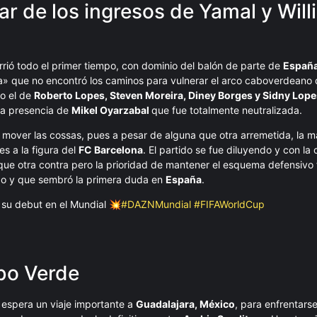
r de los ingresos de Yamal y Will
ió todo el primer tiempo, con dominio del balón de parte de
Españ
» que no encontró los caminos para vulnerar el arco caboverdeano q
do el de
Roberto Lopes, Steven Moreira, Diney Borges y Sidny Lop
la presencia de
Mikel Oyarzabal
que fue totalmente neutralizada.
a mover las cossas, pues a pesar de alguna que otra arremetida, la m
s a la figura del
FC Barcelona
. El partido se fue diluyendo y con la 
que otra contra pero la prioridad de mantener el esquema defensivo f
ndo y que sembró la primera duda en
España
.
su debut en el Mundial 💥
#DAZNMundial
#FIFAWorldCup
bo Verde
 espera un viaje importante a
Guadalajara, México
, para enfrentarse 