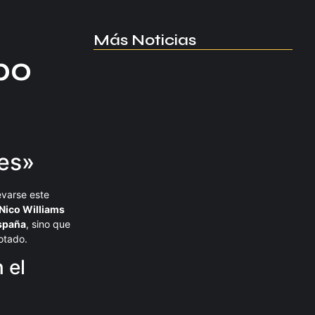
Más Noticias
bo
Manchester United apuesta por
Eva…
agosto 5, 2026
les»
Kerolin rompe récords con el…
agosto 5, 2026
evarse este
Nico Williams
spaña
, sino que
otado.
Messi dona para Madrid tras…
agosto 4, 2026
 el
Milán despide a su eterno…