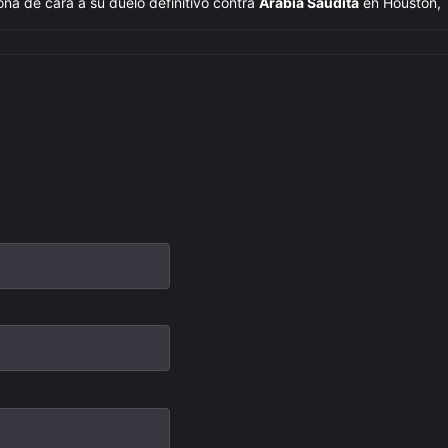
iona de cara a su duelo definitivo contra
Arabia Saudita
en Houston, 