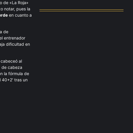
ego de «La Roja»
agosto 4, 2026
o notar, pues la
erde
en cuanto a
sa de
el entrenador
a dificultad en
e cabeceó al
l
de cabeza
n la fórmula de
l 40+2′ tras un