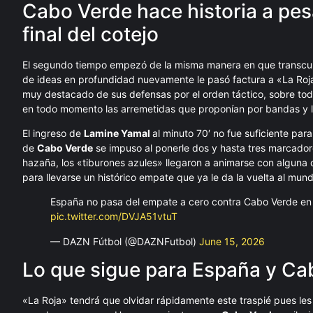
Cabo Verde hace historia a pesa
final del cotejo
El segundo tiempo empezó de la misma manera en que transcurr
de ideas en profundidad nuevamente le pasó factura a «La Roja
muy destacado de sus defensas por el orden táctico, sobre to
en todo momento las arremetidas que proponían por bandas y 
El ingreso de
Lamine Yamal
al minuto 70′ no fue suficiente par
de
Cabo Verde
se impuso al ponerle dos y hasta tres marcadore
hazaña, los «tiburones azules» llegaron a animarse con alguna 
para llevarse un histórico empate que ya le da la vuelta al mu
España no pasa del empate a cero contra Cabo Verde en 
pic.twitter.com/DVJA51vtuT
— DAZN Fútbol (@DAZNFutbol)
June 15, 2026
Lo que sigue para España y Ca
«La Roja» tendrá que olvidar rápidamente este traspié pues les