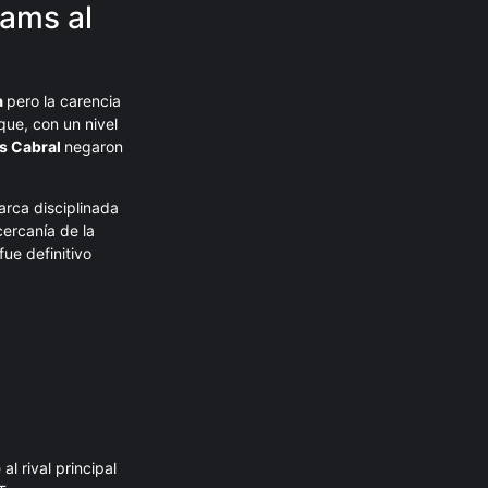
iams al
a
pero la carencia
ue, con un nivel
es Cabral
negaron
arca disciplinada
cercanía de la
ue definitivo
al rival principal