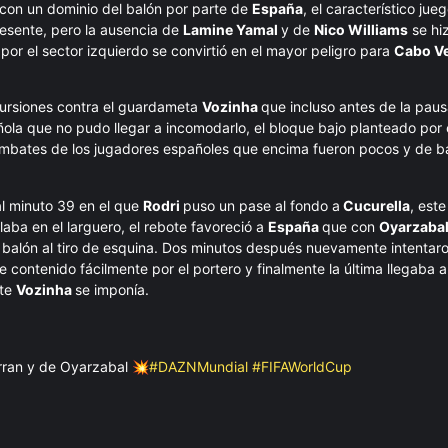
con un dominio del balón por parte de
España
, el característico ju
resente, pero la ausencia de
Lamine Yamal
y de
Nico Williams
se hiz
por el sector izquierdo se convirtió en el mayor peligro para
Cabo V
cursiones contra el guardameta
Vozinha
que incluso antes de la pau
ñola que no pudo llegar a incomodarlo, el bloque bajo planteado por 
mbates de los jugadores españoles que encima fueron pocos y de baj
al minuto 39 en el que
Rodri
puso un pase al fondo a
Cucurella
, est
laba en el larguero, el rebote favoreció a
España
que con
Oyarzaba
balón al tiro de esquina. Dos minutos después nuevamente intentaro
 contenido fácilmente por el portero y finalmente la última llegaba a
nte
Vozinha
se imponía.
erran y de Oyarzabal 💥
#DAZNMundial
#FIFAWorldCup