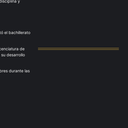
isciplina y
Messi dona para Madrid tras…
agosto 4, 2026
 el bachillerato
Milán despide a su eterno…
agosto 4, 2026
cenciatura de
su desarrollo
bres durante las