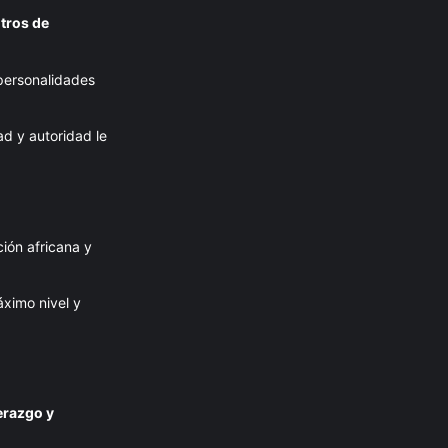
tros de
 personalidades
d y autoridad le
ción africana y
ximo nivel y
derazgo y