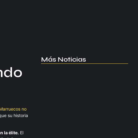
Más Noticias
ando
Manchester United apuesta por
Eva…
agosto 5, 2026
 Marruecos no
Kerolin rompe récords con el…
ue su historia
agosto 5, 2026
la élite.
El