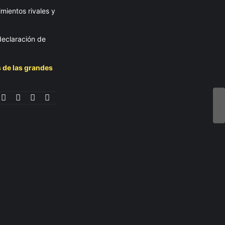
imientos rivales y
declaración de
s de las grandes