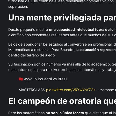
futbolista del Lille combina el alto rendimiento competitivo co
superación.
Una mente privilegiada par
Desde pequeño mostró
una capacidad intelectual fuera de lo 
científico con excelentes resultados antes que muchos de sus
Lejos de abandonar los estudios al convertirse en profesional,
Matemáticas a distancia. Para Bouaddi,
la educación represent
dentro del terreno de juego.
Su fascinación por los números va más allá de lo académico. Se
concentraciones para resolver problemas matemáticos y trabaj
🇲🇦 Ayyoub Bouaddi vs Brazil
MASTERCLASS.
pic.twitter.com/VRXwYhYZ3z
— zeroone 
El campeón de oratoria qu
Pero las matemáticas
no son la única faceta
que distingue al in