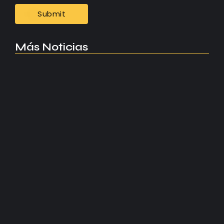
Más Noticias
Manchester United apuesta por Eva…
agosto 5, 2026
Kerolin rompe récords con el…
agosto 5, 2026
Messi dona para Madrid tras…
agosto 4, 2026
Milán despide a su eterno…
agosto 4, 2026