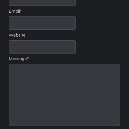
Email
*
Website
Message
*