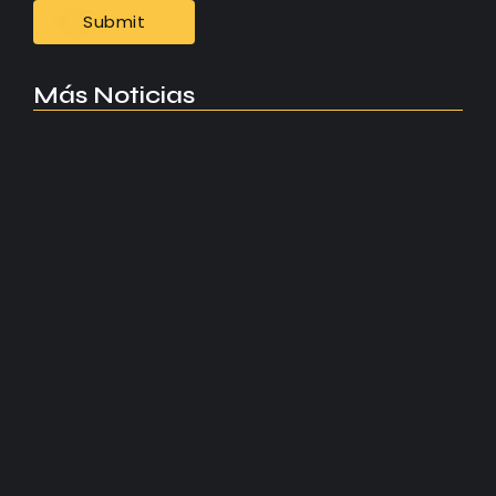
Más Noticias
Manchester United apuesta por Eva…
agosto 5, 2026
Kerolin rompe récords con el…
agosto 5, 2026
Messi dona para Madrid tras…
agosto 4, 2026
Milán despide a su eterno…
agosto 4, 2026