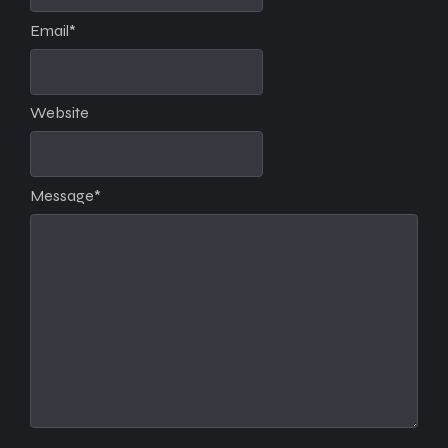
Email
*
Website
Message
*