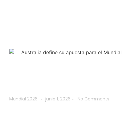
Australia define su
apuesta para el
Mundial
Mundial 2026
junio 1, 2026
No Comments
-
-
Australia presenta su
convocatoria para el
Mundial 2026