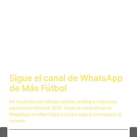
Australia iniciará su participación mundialista el próximo
13
de junio frente a Turquía en Vancouver.
Tras conseguir la clasificación directa, los
Socceroos
afrontan el torneo con confianza y con la intención de
superar la fase de grupos. La combinación entre
experiencia, juventud y una creciente presencia
internacional convierte a Australia en una selección capaz
de competir y aspirar a convertirse nuevamente en una de
las sorpresas del Mundial 2026.
Sigue el canal de WhatsApp
de Más Fútbol
No te pierdas las últimas noticias, análisis y cobertura
especial del Mundial 2026. Únete al canal oficial de
WhatsApp de Más Fútbol y recibe toda la información al
instante.
Nayib MF