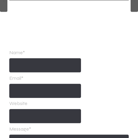
Leave a Reply
Name
*
Email
*
Website
Message
*