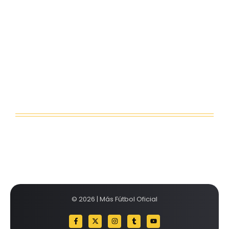
Kerolin rompe récords con el…
agosto 5, 2026
Messi dona para Madrid tras…
agosto 4, 2026
Milán despide a su eterno…
agosto 4, 2026
© 2026 | Más Fútbol Oficial