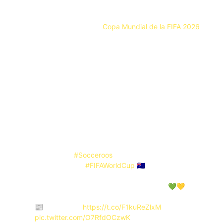
Australia ya tiene definidos a los 26 futbolistas que
representarán al país en la
Copa Mundial de la FIFA 2026
.
Los Socceroos afrontarán el torneo con una plantilla
equilibrada entre referentes experimentados y una nueva
generación que buscará consolidar el crecimiento del
fútbol australiano en la élite internacional.
El seleccionador
Tony Popovic
presentó una convocatoria
en la que destaca un dato significativo: 17 de los 26
futbolistas disputarán su primera Copa del Mundo. La
apuesta refleja la intención de construir un proyecto
competitivo tanto para el presente como para el futuro.
SQUAD CONFIRMED: Introducing your
CommBank
#Socceroos
who will represent
Australia at the
#FIFAWorldCup
🇦🇺
Congratulations, lads! Go do us all proud 💚💛
📰 All the info:
https://t.co/F1kuReZlxM
pic.twitter.com/O7RfdOCzwK