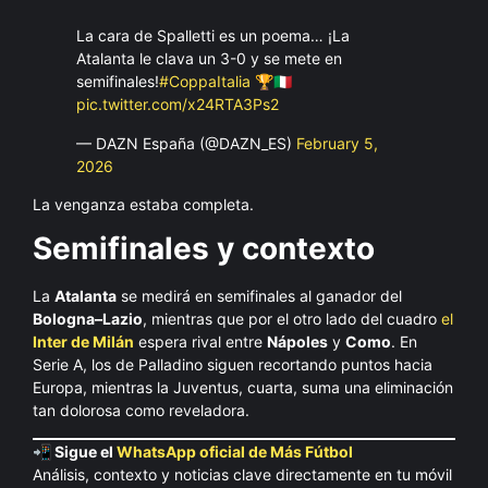
La cara de Spalletti es un poema… ¡La
Atalanta le clava un 3-0 y se mete en
semifinales!
#CoppaItalia
🏆🇮🇹
pic.twitter.com/x24RTA3Ps2
— DAZN España (@DAZN_ES)
February 5,
2026
La venganza estaba completa.
Semifinales y contexto
La
Atalanta
se medirá en semifinales al ganador del
Bologna–Lazio
, mientras que por el otro lado del cuadro
el
Inter de Milán
espera rival entre
Nápoles
y
Como
. En
Serie A, los de Palladino siguen recortando puntos hacia
Europa, mientras la Juventus, cuarta, suma una eliminación
tan dolorosa como reveladora.
📲 Sigue el
WhatsApp oficial de Más Fútbol
Análisis, contexto y noticias clave directamente en tu móvil