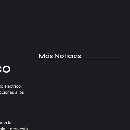
Más Noticias
co
Manchester United apuesta por
Eva…
agosto 5, 2026
o eléctrico,
cciones a los
Kerolin rompe récords con el…
agosto 5, 2026
ron la
abla… pero esta