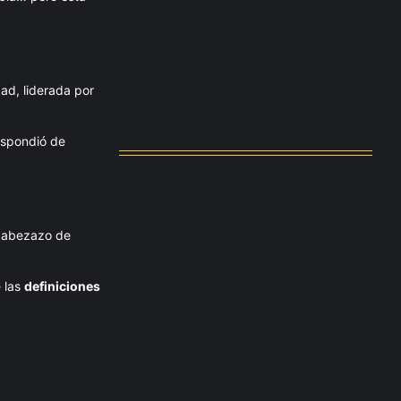
Messi dona para Madrid tras…
agosto 4, 2026
dad, liderada por
Milán despide a su eterno…
agosto 4, 2026
espondió de
 cabezazo de
e las
definiciones