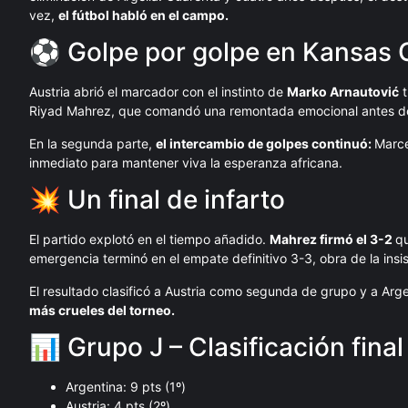
vez,
el fútbol habló en el campo.
⚽ Golpe por golpe en Kansas C
Austria abrió el marcador con el instinto de
Marko Arnautović
t
Riyad Mahrez, que comandó una remontada emocional antes d
En la segunda parte,
el intercambio de golpes continuó:
Marce
inmediato para mantener viva la esperanza africana.
💥 Un final de infarto
El partido explotó en el tiempo añadido.
Mahrez firmó el 3-2
qu
emergencia terminó en el empate definitivo 3-3, obra de la insi
El resultado clasificó a Austria como segunda de grupo y a Arge
más crueles del torneo.
📊 Grupo J – Clasificación final
Argentina: 9 pts (1º)
Austria: 4 pts (2º)