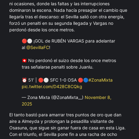
ni ocasiones, donde las faltas y las interrupciones
dominaron la escena. Nada hacía presagiar el cambio que
llegaría tras el descanso: el Sevilla salió con otra energía,
forzó un penalti en su segunda llegada y Vargas no
perdonó desde los once metros.
🔴⚪️ ¡GOL de RUBÉN VARGAS para adelantar
al
@SevillaFC
!
🇨🇭 No perdonó el suizo desde los once metros
tras señalarse penalti sobre Juanlu.
⏰ 51’ | 🔴⚪️ SFC 1-0 OSA 🔴🔵
#ZonaMixta
pic.twitter.com/D428C8CQkg
— Zona Mixta (@ZonaMixta__)
November 8,
2025
El tanto bastó para amarrar tres puntos de oro que dan
aire a Almeyda y prolongan la pesadilla visitante de
Osasuna, que sigue sin ganar fuera de casa en esta Liga.
Con el triunfo, el Sevilla pone fin a una racha de ocho