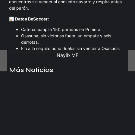
encuentros sin vencer al conjunto navarro y respira antes
del parón.
📊 Datos BeSoccer:
Catena cumplió 150 partidos en Primera.
Osasuna, sin victorias fuera: un empate y seis
derrotas.
Fin a la sequía: ocho duelos sin vencer a Osasuna.
Nayib MF
Más Noticias
Manchester United apuesta por Eva…
agosto 5, 2026
Kerolin rompe récords con el…
agosto 5, 2026