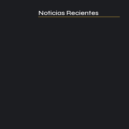
Noticias Recientes
Manchester United apuesta por
Eva…
agosto 5, 2026
alaídos.
Kerolin rompe récords con el…
agosto 5, 2026
Messi dona para Madrid tras…
agosto 4, 2026
Milán despide a su eterno…