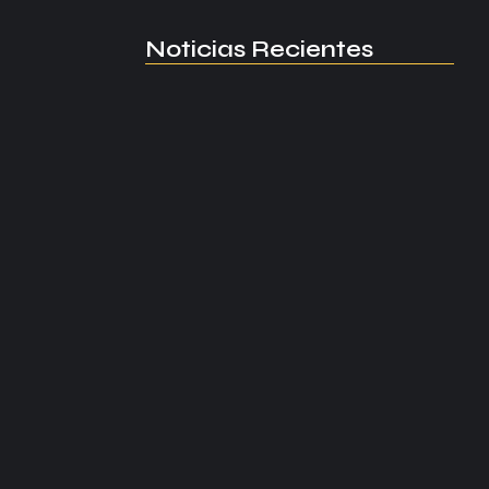
Noticias Recientes
Manchester United apuesta por
Eva…
agosto 5, 2026