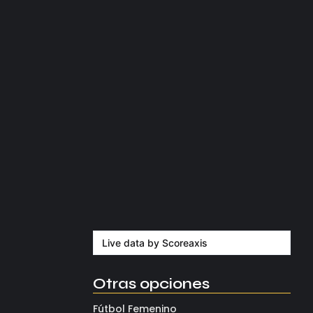
agosto 5, 2026
rica.
Kerolin rompe récords con el…
agosto 5, 2026
Messi dona para Madrid tras…
agosto 4, 2026
Milán despide a su eterno…
agosto 4, 2026
Live data by
Scoreaxis
Otras opciones
Fútbol Femenino