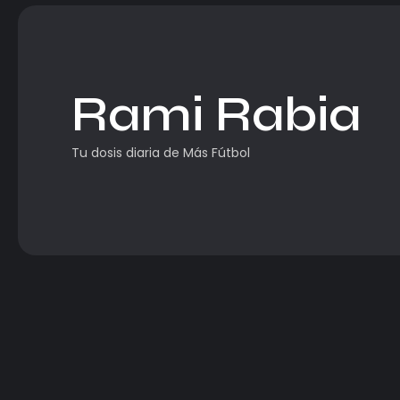
Rami Rabia
Tu dosis diaria de Más Fútbol
Copa Africana de Naciones
Egipto castiga sin balón y vuela a