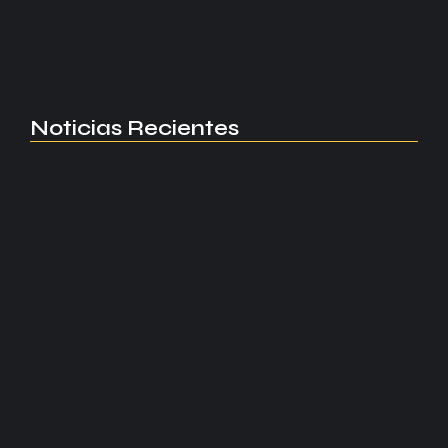
convincente del United sobre Bournemouth en el
Summer Series.
Read More
Noticias Recientes
Manchester United apuesta por Eva…
agosto 5, 2026
Kerolin rompe récords con el…
agosto 5, 2026
Messi dona para Madrid tras…
agosto 4, 2026