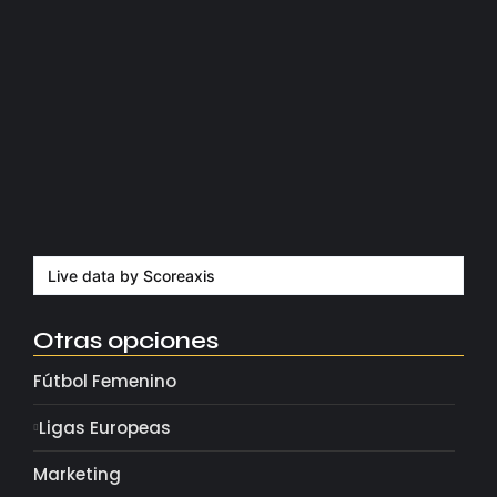
Kerolin rompe récords con el…
agosto 5, 2026
Messi dona para Madrid tras…
agosto 4, 2026
Milán despide a su eterno…
agosto 4, 2026
Live data by
Scoreaxis
Otras opciones
Fútbol Femenino
Ligas Europeas
Marketing