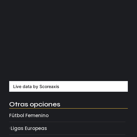
Kerolin rompe récords con el…
agosto 5, 2026
Messi dona para Madrid tras…
agosto 4, 2026
Milán despide a su eterno…
agosto 4, 2026
Live data by
Scoreaxis
Otras opciones
Fútbol Femenino
Ligas Europeas