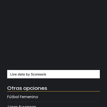
Manchester United apuesta por Eva…
agosto 5, 2026
Kerolin rompe récords con el…
agosto 5, 2026
Messi dona para Madrid tras…
agosto 4, 2026
Milán despide a su eterno…
agosto 4, 2026
Live data by
Scoreaxis
Otras opciones
Fútbol Femenino
Ligas Europeas