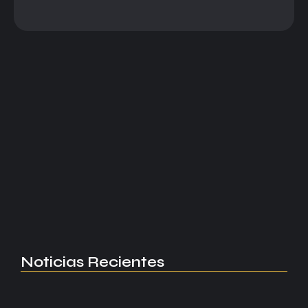
Concachampions
Concachampions: Cruz Azul
cae sin milagro...
Cruz Azul dominó, pero no concretó y quedó fuera
ante LAFC. Un penal en el último minuto selló otra
eliminación internacional.
Read More
Noticias Recientes