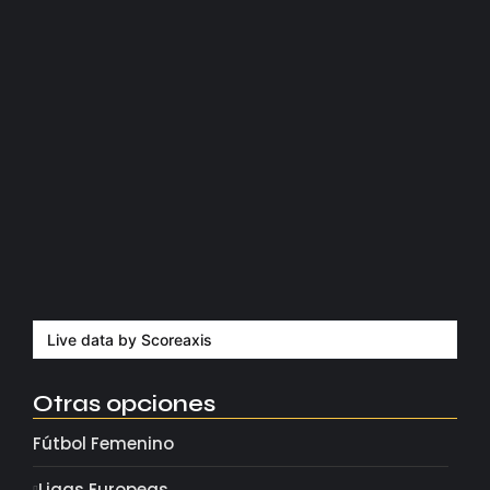
Manchester United apuesta por Eva…
agosto 5, 2026
Kerolin rompe récords con el…
agosto 5, 2026
Messi dona para Madrid tras…
agosto 4, 2026
Milán despide a su eterno…
agosto 4, 2026
Live data by
Scoreaxis
Otras opciones
Fútbol Femenino
Ligas Europeas