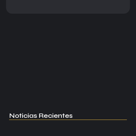
Premier League
Sunderland mira a Europa y
empuja al Burnley...
Sunderland golea al Burnley, se acerca a Europa y
deja al conjunto clarete al borde del Championship.
No te pierdas los detalles en Más Fútbol
Read More
Noticias Recientes