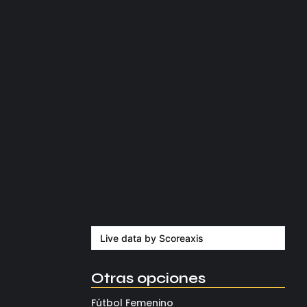
agosto 5, 2026
del Grupo B.
Kerolin rompe récords con el…
agosto 5, 2026
Messi dona para Madrid tras…
agosto 4, 2026
Milán despide a su eterno…
agosto 4, 2026
Live data by
Scoreaxis
Otras opciones
Fútbol Femenino