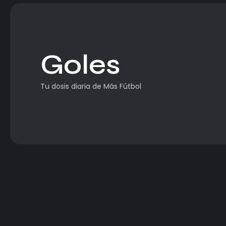
Goles
Tu dosis diaria de Más Fútbol
Copa Africana de Naciones
Sudáfrica arranca con victoria an