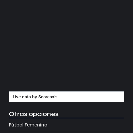
Manchester United apuesta por Eva…
agosto 5, 2026
Kerolin rompe récords con el…
agosto 5, 2026
Messi dona para Madrid tras…
agosto 4, 2026
Milán despide a su eterno…
agosto 4, 2026
Live data by
Scoreaxis
Otras opciones
Fútbol Femenino