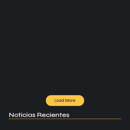
LaLiga
El Getafe desata el caos:
remontada y golpe letal al
Atleti de Simeone...
En un final de locura, el Getafe remontó al Atleti con
un Arambarri heroico y un Bordalás brillante.
Simeone, señalado antes del derbi madrileño.
Read More
Load More
Noticias Recientes