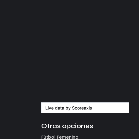
agosto 5, 2026
do.
Kerolin rompe récords con el…
agosto 5, 2026
Messi dona para Madrid tras…
agosto 4, 2026
Milán despide a su eterno…
agosto 4, 2026
Live data by
Scoreaxis
Otras opciones
Fútbol Femenino