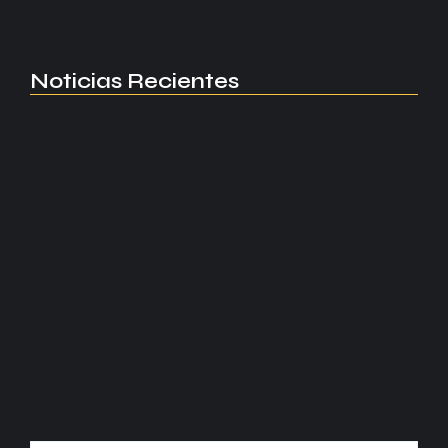
Read More
Noticias Recientes
Manchester United apuesta por Eva…
agosto 5, 2026
Kerolin rompe récords con el…
agosto 5, 2026
Messi dona para Madrid tras…
agosto 4, 2026
Milán despide a su eterno…
agosto 4, 2026