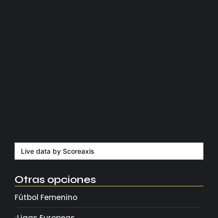
Manchester United apuesta por Eva…
agosto 5, 2026
Kerolin rompe récords con el…
agosto 5, 2026
Messi dona para Madrid tras…
agosto 4, 2026
Milán despide a su eterno…
agosto 4, 2026
Live data by
Scoreaxis
Otras opciones
Fútbol Femenino
Ligas Europeas