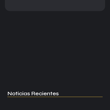
Selecciones
Katia García hace historia en
la Copa Oro 2025...
Katia García es la primera árbitra mexicana en pitar
como central en un partido de Copa Oro. Hizo
historia en el Curazao vs El Salvador.
Read More
Noticias Recientes