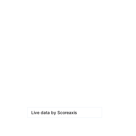
por Eva…
86. Su
agosto 5, 2026
Kerolin rompe récords con el…
agosto 5, 2026
Messi dona para Madrid tras…
agosto 4, 2026
Milán despide a su eterno…
agosto 4, 2026
Live data by
Scoreaxis
Otras opciones