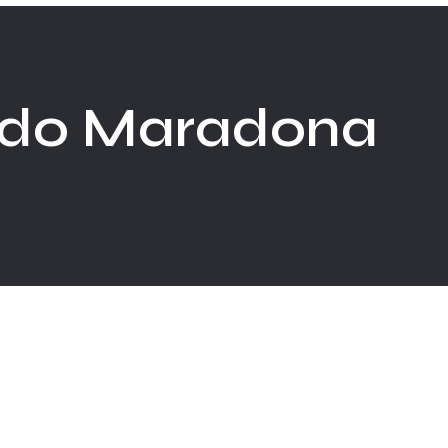
ndo Maradona
ombre que alzó a Maradona en 1986..