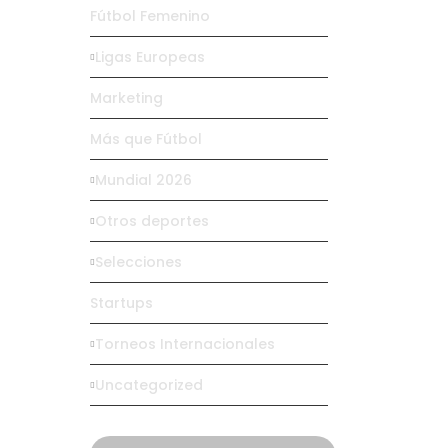
Fútbol Femenino
Ligas Europeas
Marketing
Más que Fútbol
Mundial 2026
Otros deportes
Selecciones
Startups
Torneos Internacionales
Uncategorized