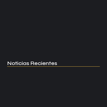
LaLiga
Rayo castiga el error del
Espanyol...
La tensión crece en LaLiga tras un partido decidido
por un detalle que dejó consecuencias inesperadas.
Read More
Noticias Recientes
Manchester United apuesta por Eva…
agosto 5, 2026
Kerolin rompe récords con el…
agosto 5, 2026