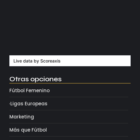
Messi dona para Madrid tras…
agosto 4, 2026
Milán despide a su eterno…
agosto 4, 2026
Live data by
Scoreaxis
Otras opciones
Fútbol Femenino
Ligas Europeas
Marketing
Más que Fútbol