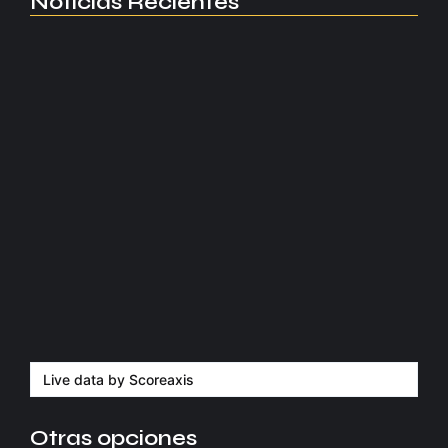
Noticias Recientes
Manchester United apuesta por Eva…
agosto 5, 2026
Kerolin rompe récords con el…
agosto 5, 2026
Messi dona para Madrid tras…
agosto 4, 2026
Milán despide a su eterno…
agosto 4, 2026
Live data by
Scoreaxis
Otras opciones