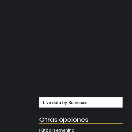
agosto 5, 2026
l de élite.
Kerolin rompe récords con el…
agosto 5, 2026
Messi dona para Madrid tras…
agosto 4, 2026
Milán despide a su eterno…
agosto 4, 2026
Live data by
Scoreaxis
Otras opciones
Fútbol Femenino