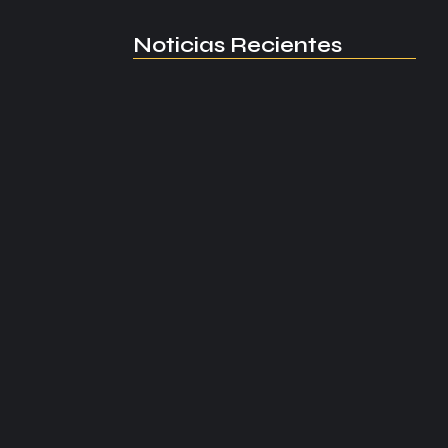
Noticias Recientes
Manchester United apuesta por
Eva…
agosto 5, 2026