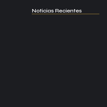
Noticias Recientes
Manchester United apuesta por
Eva…
agosto 5, 2026
Kerolin rompe récords con el…
agosto 5, 2026
Messi dona para Madrid tras…
agosto 4, 2026
Milán despide a su eterno…