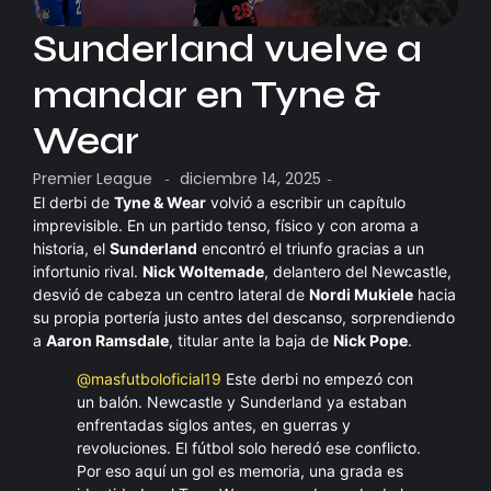
Sunderland vuelve a
mandar en Tyne &
Wear
Premier League
diciembre 14, 2025
-
-
El derbi de
Tyne & Wear
volvió a escribir un capítulo
imprevisible. En un partido tenso, físico y con aroma a
historia, el
Sunderland
encontró el triunfo gracias a un
infortunio rival.
Nick Woltemade
, delantero del Newcastle,
desvió de cabeza un centro lateral de
Nordi Mukiele
hacia
su propia portería justo antes del descanso, sorprendiendo
a
Aaron Ramsdale
, titular ante la baja de
Nick Pope
.
@masfutboloficial19
Este derbi no empezó con
un balón. Newcastle y Sunderland ya estaban
enfrentadas siglos antes, en guerras y
revoluciones. El fútbol solo heredó ese conflicto.
Por eso aquí un gol es memoria, una grada es