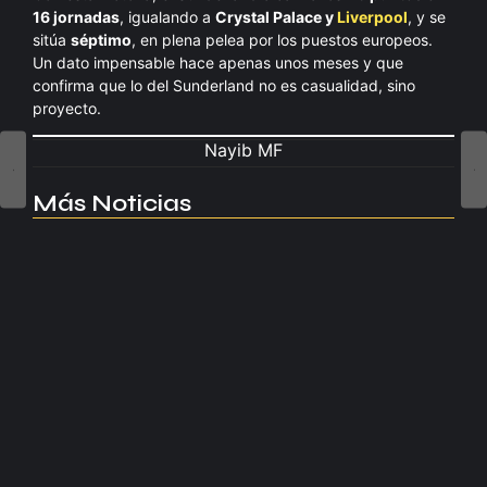
16 jornadas
, igualando a
Crystal Palace y
Liverpool
, y se
sitúa
séptimo
, en plena pelea por los puestos europeos.
Un dato impensable hace apenas unos meses y que
confirma que lo del Sunderland no es casualidad, sino
proyecto.
Nayib MF
Más Noticias
Manchester United apuesta por Eva…
agosto 5, 2026
Kerolin rompe récords con el…
agosto 5, 2026
Messi dona para Madrid tras…