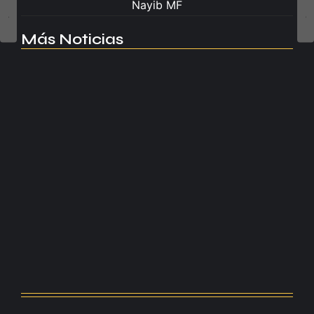
Nayib MF
Más Noticias
Manchester United apuesta por Eva…
agosto 5, 2026
Kerolin rompe récords con el…
agosto 5, 2026
Messi dona para Madrid tras…
agosto 4, 2026
Milán despide a su eterno…
agosto 4, 2026