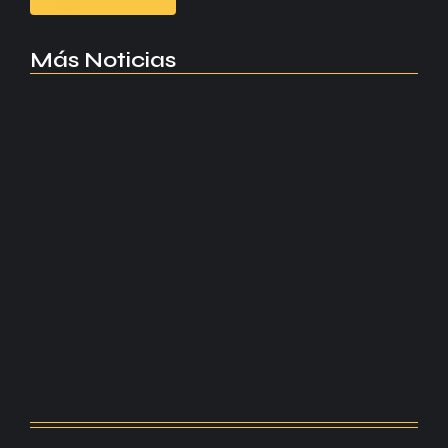
Más Noticias
Manchester United apuesta por Eva…
agosto 5, 2026
Kerolin rompe récords con el…
agosto 5, 2026
Messi dona para Madrid tras…
agosto 4, 2026
Milán despide a su eterno…
agosto 4, 2026