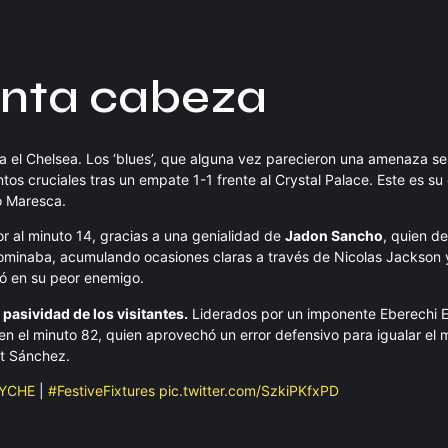
anta cabeza
a el Chelsea. Los ‘blues’, que alguna vez parecieron una amenaza ser
s cruciales tras un empate 1-1 frente al Crystal Palace. Este es su
o Maresca.
or al minuto 14, gracias a una genialidad de
Jadon Sancho
, quien de
dominaba, acumulando ocasiones claras a través de Nicolas Jackson 
ió en su peor enemigo.
 pasividad de los visitantes.
Liderados por un imponente Eberechi Ez
n el minuto 82, quien aprovechó un error defensivo para igualar el 
rt Sánchez.
YCHE
|
#FestiveFixtures
pic.twitter.com/SzkiPKfxPD