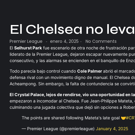
El Chelsea no lev
Premier League
enero 4, 2025
No Comments
-
-
El
Selhurst Park
fue escenario de otra noche de frustración par
liderato de la Premier League, dejaron escapar nuevamente punto
consecutivo, y las alarmas se encienden en el banquillo de Enz
Todo parecía bajo control cuando
Cole Palmer
abrió el marcad
defensa rival con un movimiento digno de manual. El Chelsea 
Acheampong. Sin embargo, la falta de contundencia se convirt
El Crystal Palace, lejos de rendirse, vio una oportunidad en la
empezaron a incomodar al Chelsea. Fue Jean-Philippe Mateta, e
culminando una jugada colectiva que dejó sin opciones a Robe
The points are shared following Mateta's late goal 🤝
#CR
— Premier League (@premierleague)
January 4, 2025