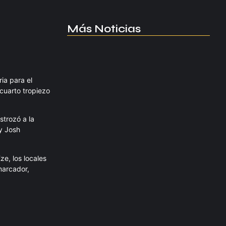
Más Noticias
Manchester United apuesta por
Eva…
agosto 5, 2026
ia para el
 cuarto tropiezo
strozó a la
Kerolin rompe récords con el…
y Josh
agosto 5, 2026
e, los locales
marcador,
Messi dona para Madrid tras…
agosto 4, 2026
Milán despide a su eterno…