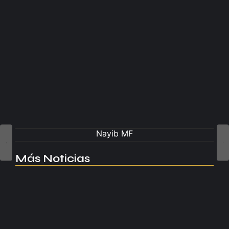
Nayib MF
Más Noticias
Manchester United apuesta por Eva…
agosto 5, 2026