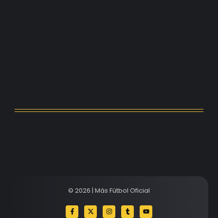
Kerolin rompe récords con el…
agosto 5, 2026
Messi dona para Madrid tras…
agosto 4, 2026
Milán despide a su eterno…
agosto 4, 2026
© 2026 | Más Fútbol Oficial