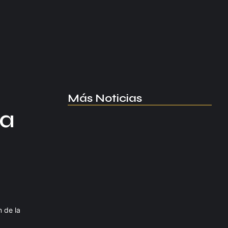
Más Noticias
la
Manchester United apuesta por
Eva…
agosto 5, 2026
Kerolin rompe récords con el…
agosto 5, 2026
n de la