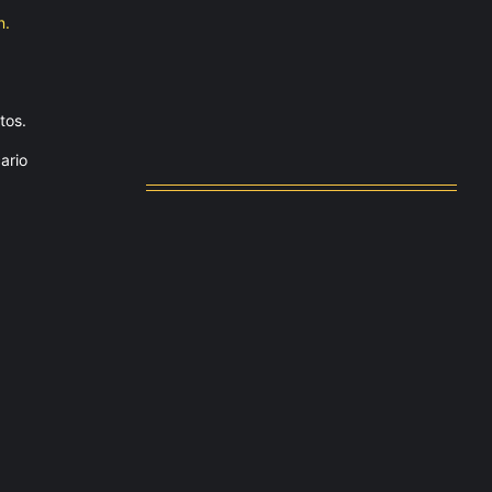
n.
Messi dona para Madrid tras…
agosto 4, 2026
tos.
Milán despide a su eterno…
ario
agosto 4, 2026