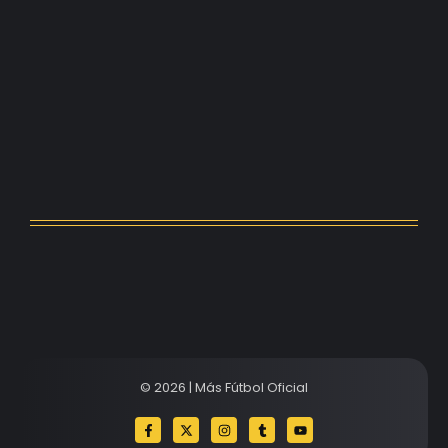
Kerolin rompe récords con el…
agosto 5, 2026
Messi dona para Madrid tras…
agosto 4, 2026
Milán despide a su eterno…
agosto 4, 2026
© 2026 | Más Fútbol Oficial